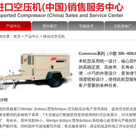
产品中心
零件展厅
节能技术
主机维修厂
前位置：
首页
>
产品中心
>
移动式空压机
Cummins系列（小型 300~400cf
本机型采用统一设计，核心部
的高稳定度、高效率、长寿命
便，小巧的外形设计，更加便
强度喷粉设计，使得此机型能
客户需要的各种任务。
介绍
进的英格索兰Wedge ,&rdquo;慧智&rdquo;空压机综合电子管理系统，提供空
复杂繁琐的多级电子菜单，7大关键运行数据坚持坚持使用指针式仪表显示，10大报
了、寿命长。受环境影响小。Wedge &rdquo;慧智&rdquo;系统核心处理单元严
更严酷环境。同时固件可就地擦写升级，售后服务便利，保证机组及时地工作在好状