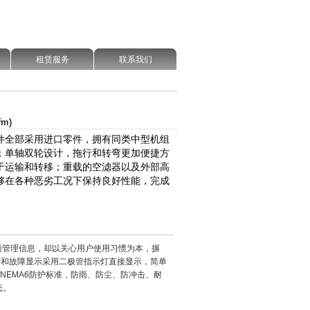
租赁服务
联系我们
m)
件全部采用进口零件，拥有同类中型机组
；单轴双轮设计，拖行和转弯更加便捷方
于运输和转移；重载的空滤器以及外部高
够在各种恶劣工况下保持良好性能，完成
压机全面管理信息，却以关心用户使用习惯为本，摒
警和故障显示采用二极管指示灯直接显示，简单
格按照NEMA6防护标准，防雨、防尘、防冲击、耐
态。